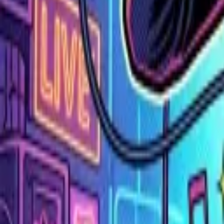
WhatsApp
Брондау