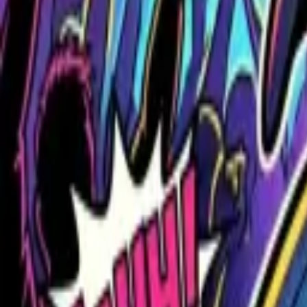
Жергілікті ұсыныс