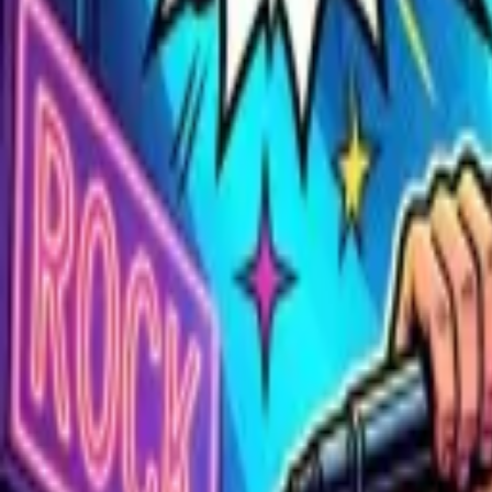
Форматтар
Мәзір
Корпоративтер
Блог
Байланыс
Алматы
Алматы
RU
|
KZ
+7 708 508-15-55