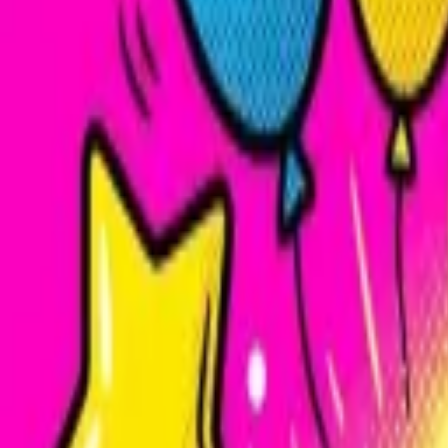
Форматы
Меню
Корпоративам
Блог
Контакты
Алматы
Алматы
RU
|
KZ
+7 708 508-15-55