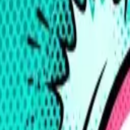
Форматы
Меню
Корпоративам
Блог
Контакты
Алматы
Алматы
RU
|
KZ
+7 708 508-15-55